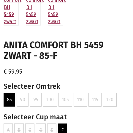
ANITA COMFORT BH 5459
ZWART - 85-F
€ 59,95
Selecteer Omtrek
85
90
95
100
105
110
115
120
Selecteer Cup maat
A
B
C
D
E
F