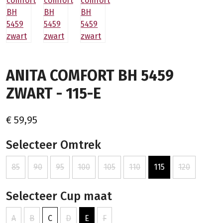
ANITA COMFORT BH 5459
ZWART - 115-E
€ 59,95
Selecteer Omtrek
85
90
95
100
105
110
115
120
Selecteer Cup maat
A
B
C
D
E
F