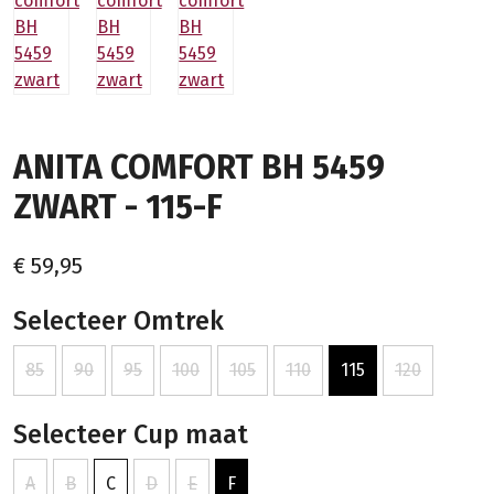
ANITA COMFORT BH 5459
ZWART - 115-F
€ 59,95
Selecteer Omtrek
85
90
95
100
105
110
115
120
Selecteer Cup maat
A
B
C
D
E
F