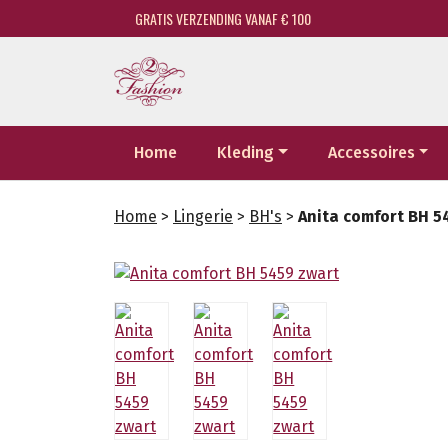
GRATIS VERZENDING VANAF € 100
Home
Kleding
Accessoires
Home
>
Lingerie
>
BH's
>
Anita comfort BH 5