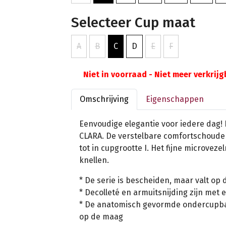
Selecteer Cup maat
A
B
C
D
E
F
Niet in voorraad - Niet meer verkrij
Omschrijving
Eigenschappen
Eenvoudige elegantie voor iedere dag! 
CLARA. De verstelbare comfortschoud
tot in cupgrootte I. Het fijne microveze
knellen.
* De serie is bescheiden, maar valt op 
* Decolleté en armuitsnijding zijn met
* De anatomisch gevormde ondercupba
op de maag