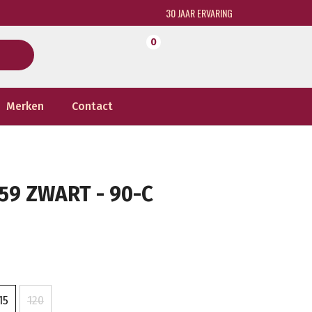
30 JAAR ERVARING
0
Merken
Contact
59 ZWART - 90-C
15
120