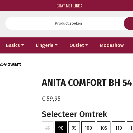
CHAT MET LINDA
Basics
Lingerie
Outlet
Modeshow
459 zwart
ANITA COMFORT BH 54
€ 59,95
Selecteer Omtrek
85
90
95
100
105
110
1