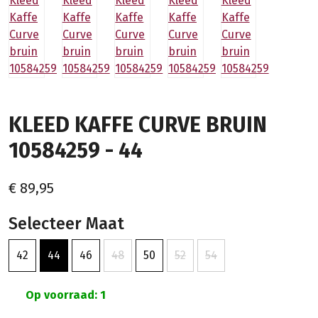
KLEED KAFFE CURVE BRUIN
10584259 - 44
€ 89,95
Selecteer Maat
42
44
46
48
50
52
54
Op voorraad: 1