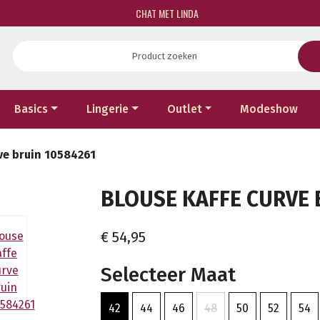
CHAT MET LINDA
Basics
Lingerie
Outlet
Modeshow
ve bruin 10584261
BLOUSE KAFFE CURVE B
€ 54,95
Selecteer Maat
42
44
46
48
50
52
54