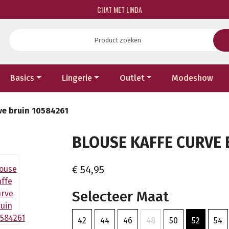
CHAT MET LINDA
Basics
Lingerie
Outlet
Modeshow
ve bruin 10584261
BLOUSE KAFFE CURVE B
€ 54,95
Selecteer Maat
42
44
46
48
50
52
54