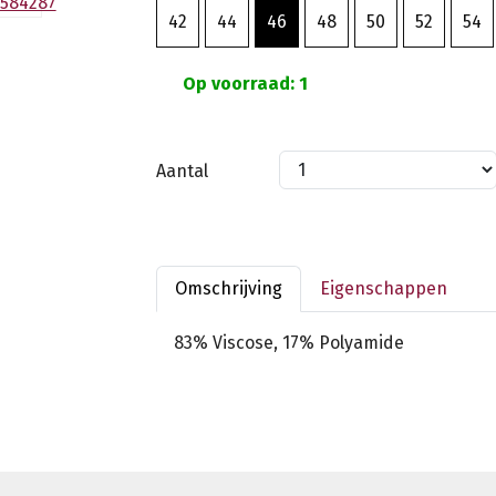
42
44
46
48
50
52
54
Op voorraad: 1
Aantal
Omschrijving
Eigenschappen
83% Viscose, 17% Polyamide