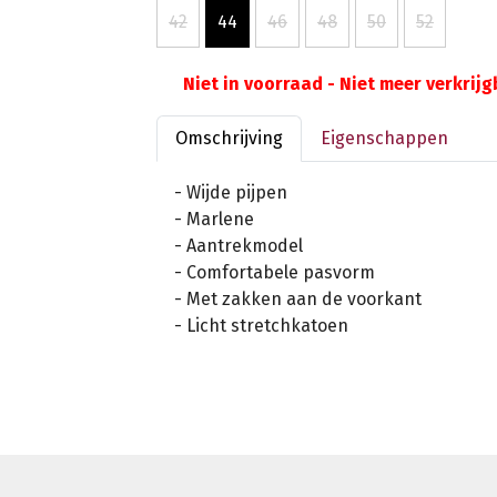
42
44
46
48
50
52
Niet in voorraad - Niet meer verkrij
Omschrijving
Eigenschappen
- Wijde pijpen
- Marlene
- Aantrekmodel
- Comfortabele pasvorm
- Met zakken aan de voorkant
- Licht stretchkatoen