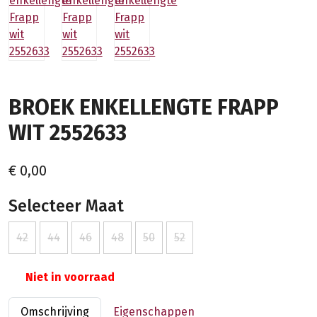
BROEK ENKELLENGTE FRAPP
WIT 2552633
€ 0,00
Selecteer Maat
42
44
46
48
50
52
Niet in voorraad
Omschrijving
Eigenschappen