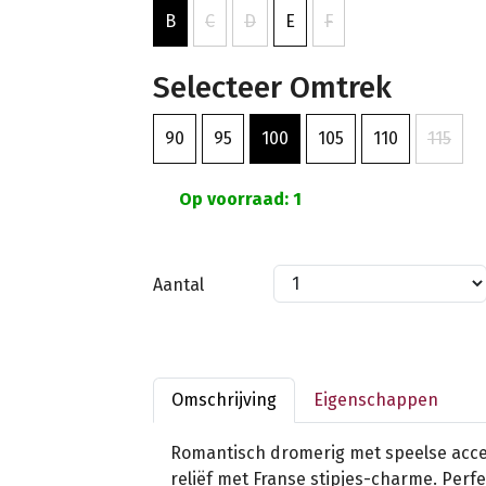
B
C
D
E
F
Selecteer Omtrek
90
95
100
105
110
115
Op voorraad: 1
Aantal
Omschrijving
Eigenschappen
Romantisch dromerig met speelse acce
reliëf met Franse stipjes-charme. Perf