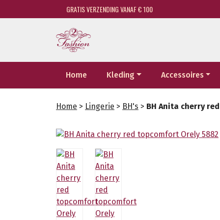
GRATIS VERZENDING VANAF € 100
Home
Kleding
Accessoires
Home
>
Lingerie
>
BH's
>
BH Anita cherry re