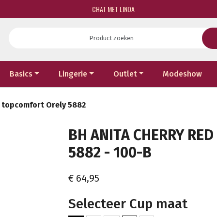
CHAT MET LINDA
Basics
Lingerie
Outlet
Modeshow
d topcomfort Orely 5882
BH ANITA CHERRY RE
5882 - 100-B
€ 64,95
Selecteer Cup maat