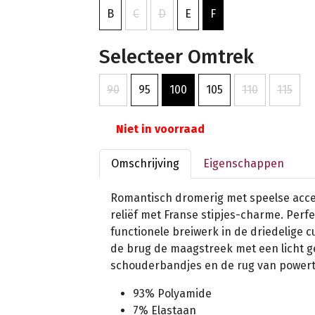
B
C
D
E
F
Selecteer Omtrek
90
95
100
105
110
115
Niet in voorraad
Omschrijving
Eigenschappen
Romantisch dromerig met speelse acce
reliëf met Franse stipjes-charme. Perf
functionele breiwerk in de driedelige 
de brug de maagstreek met een licht g
schouderbandjes en de rug van powert
93% Polyamide
7% Elastaan