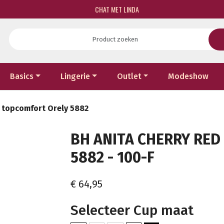
CHAT MET LINDA
Basics
Lingerie
Outlet
Modeshow
d topcomfort Orely 5882
BH ANITA CHERRY RE
5882 - 100-F
€ 64,95
Selecteer Cup maat