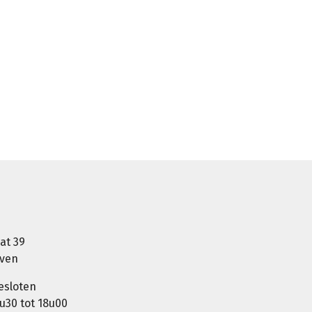
at 39
oven
esloten
u30 tot 18u00