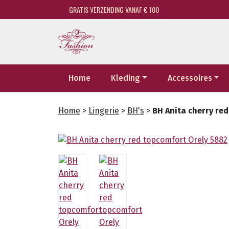
GRATIS VERZENDING VANAF € 100
Home
Kleding
Accessoires
Home
>
Lingerie
>
BH's
>
BH Anita cherry re