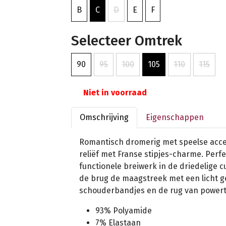
B
C
D
E
F
Selecteer Omtrek
90
95
100
105
110
115
Niet in voorraad
Omschrijving
Eigenschappen
Romantisch dromerig met speelse acce
reliëf met Franse stipjes-charme. Perf
functionele breiwerk in de driedelige 
de brug de maagstreek met een licht g
schouderbandjes en de rug van powert
93% Polyamide
7% Elastaan