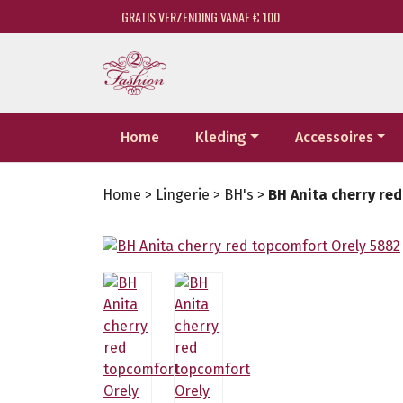
GRATIS VERZENDING VANAF € 100
Home
Kleding
Accessoires
Home
>
Lingerie
>
BH's
>
BH Anita cherry re