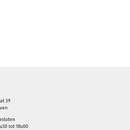
at 39
oven
esloten
u30 tot 18u00