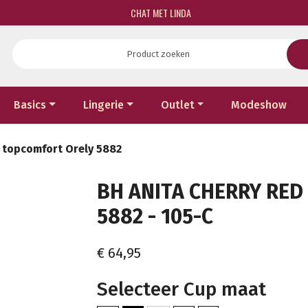
CHAT MET LINDA
Basics
Lingerie
Outlet
Modeshow
d topcomfort Orely 5882
BH ANITA CHERRY RE
5882 - 105-C
€ 64,95
Selecteer Cup maat