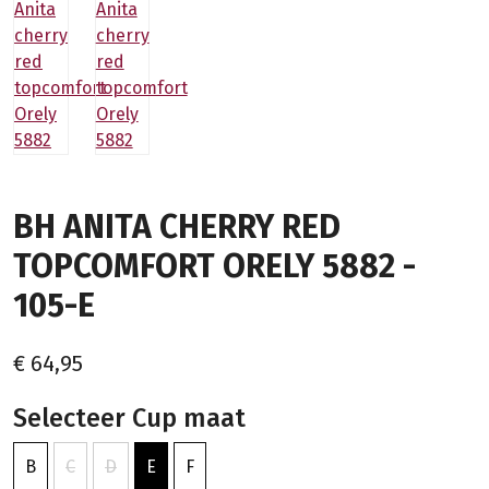
BH ANITA CHERRY RED
TOPCOMFORT ORELY 5882 -
105-E
€ 64,95
Selecteer Cup maat
B
C
D
E
F