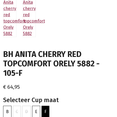
BH ANITA CHERRY RED
TOPCOMFORT ORELY 5882 -
105-F
€ 64,95
Selecteer Cup maat
B
C
D
E
F