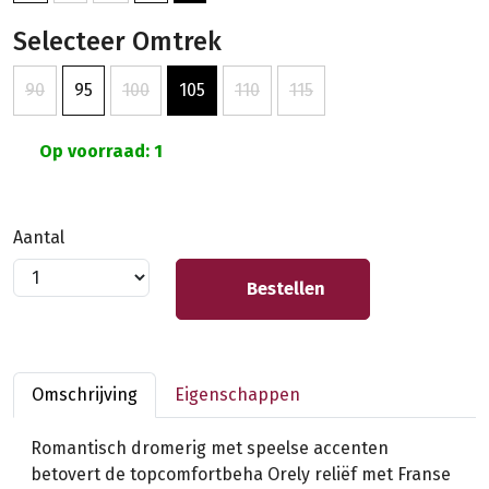
Selecteer Omtrek
90
95
100
105
110
115
Op voorraad: 1
Aantal
Bestellen
Omschrijving
Eigenschappen
Romantisch dromerig met speelse accenten
betovert de topcomfortbeha Orely reliëf met Franse