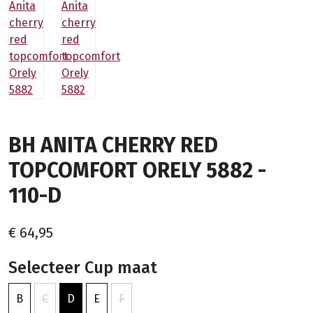
BH ANITA CHERRY RED
TOPCOMFORT ORELY 5882 -
110-D
€ 64,95
Selecteer Cup maat
B
C
D
E
F