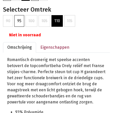
Selecteer Omtrek
90
95
100
105
110
115
Niet in voorraad
Omschrijving
Eigenschappen
Romantisch dromerig met speelse accenten
betovert de topcomfortbeha Orely reliëf met Franse
stipjes-charme. Perfecte steun tot cup H garandeert
het zeer functionele breiwerk in de driedelige cups.
Voor nog meer draagcomfort ontziet de brug de
maagstreek met een licht gebogen hoek, terwijl de
gewatteerde schouderbandjes en de rug van
powertule voor aangename ontlasting zorgen.
93% Polyamide