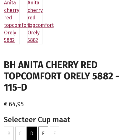
BH ANITA CHERRY RED
TOPCOMFORT ORELY 5882 -
115-D
€ 64,95
Selecteer Cup maat
B
C
D
E
F