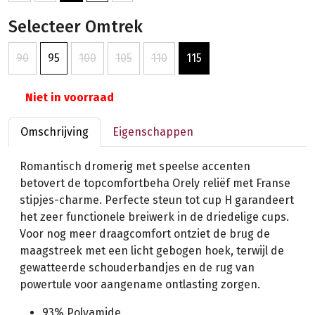
Selecteer Omtrek
90
95
100
105
110
115
Niet in voorraad
Omschrijving
Eigenschappen
Romantisch dromerig met speelse accenten
betovert de topcomfortbeha Orely reliëf met Franse
stipjes-charme. Perfecte steun tot cup H garandeert
het zeer functionele breiwerk in de driedelige cups.
Voor nog meer draagcomfort ontziet de brug de
maagstreek met een licht gebogen hoek, terwijl de
gewatteerde schouderbandjes en de rug van
powertule voor aangename ontlasting zorgen.
93% Polyamide