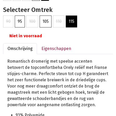
Selecteer Omtrek
90
95
100
105
110
115
Niet in voorraad
Omschrijving
Eigenschappen
Romantisch dromerig met speelse accenten
betovert de topcomfortbeha Orely reliëf met Franse
stipjes-charme. Perfecte steun tot cup H garandeert
het zeer functionele breiwerk in de driedelige cups.
Voor nog meer draagcomfort ontziet de brug de
maagstreek met een licht gebogen hoek, terwijl de
gewatteerde schouderbandjes en de rug van
powertule voor aangename ontlasting zorgen.
93% Polyamide