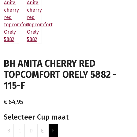
BH ANITA CHERRY RED
TOPCOMFORT ORELY 5882 -
115-F
€ 64,95
Selecteer Cup maat
B
C
D
E
F