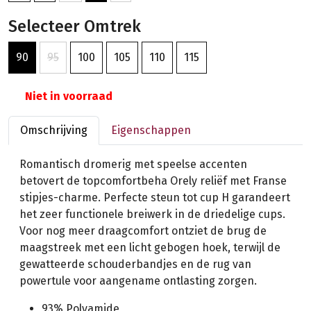
Selecteer Omtrek
90
95
100
105
110
115
Niet in voorraad
Omschrijving
Eigenschappen
Romantisch dromerig met speelse accenten
betovert de topcomfortbeha Orely reliëf met Franse
stipjes-charme. Perfecte steun tot cup H garandeert
het zeer functionele breiwerk in de driedelige cups.
Voor nog meer draagcomfort ontziet de brug de
maagstreek met een licht gebogen hoek, terwijl de
gewatteerde schouderbandjes en de rug van
powertule voor aangename ontlasting zorgen.
93% Polyamide