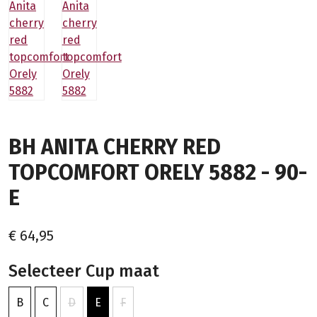
BH ANITA CHERRY RED
TOPCOMFORT ORELY 5882 - 90-
E
€ 64,95
Selecteer Cup maat
B
C
D
E
F