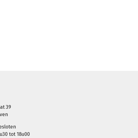
at 39
oven
esloten
u30 tot 18u00