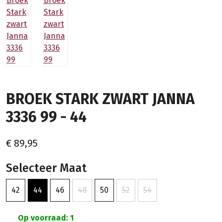
BROEK STARK ZWART JANNA
3336 99 - 44
€ 89,95
Selecteer Maat
42
44
46
48
50
52
54
Op voorraad: 1