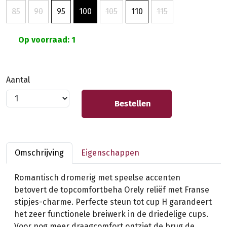
85
90
95
100
105
110
115
Op voorraad: 1
Aantal
Bestellen
Omschrijving
Eigenschappen
Romantisch dromerig met speelse accenten
betovert de topcomfortbeha Orely reliëf met Franse
stipjes-charme. Perfecte steun tot cup H garandeert
het zeer functionele breiwerk in de driedelige cups.
Voor nog meer draagcomfort ontziet de brug de