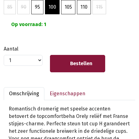
85
90
95
100
105
110
115
Op voorraad: 1
Aantal
Bestellen
Omschrijving
Eigenschappen
Romantisch dromerig met speelse accenten
betovert de topcomfortbeha Orely reliëf met Franse
stipjes-charme. Perfecte steun tot cup H garandeert
het zeer functionele breiwerk in de driedelige cups.
Voor nog meer draagcomfort ontziet de brug de