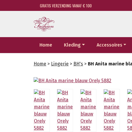
GRATIS VERZENDING VANAF € 100
Home
Kleding
Accessoires
Home
>
Lingerie
>
BH's
>
BH Anita marine bl