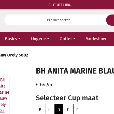
CHAT MET LINDA
Basics
Lingerie
Outlet
Modeshow
auw Orely 5882
BH ANITA MARINE BLAU
€ 64,95
Selecteer Cup maat
B
C
D
E
F