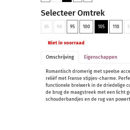
Selecteer Omtrek
85
90
95
100
105
110
1
Niet in voorraad
Omschrijving
Eigenschappen
Romantisch dromerig met speelse acce
reliëf met Franse stipjes-charme. Perf
functionele breiwerk in de driedelige 
de brug de maagstreek met een licht g
schouderbandjes en de rug van powert