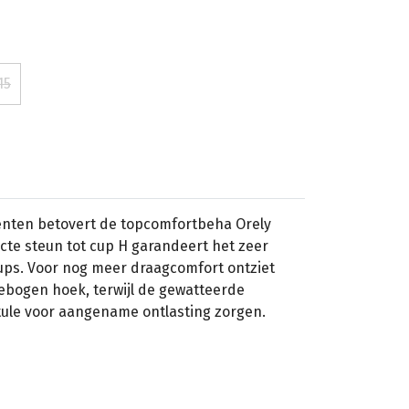
15
nten betovert de topcomfortbeha Orely
ecte steun tot cup H garandeert het zeer
cups. Voor nog meer draagcomfort ontziet
ebogen hoek, terwijl de gewatteerde
ule voor aangename ontlasting zorgen.