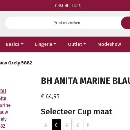
CHAT MET LINDA
Basics
Lingerie
Outlet
Modeshow
auw Orely 5882
BH ANITA MARINE BLAU
€ 64,95
Selecteer Cup maat
B
C
D
E
F