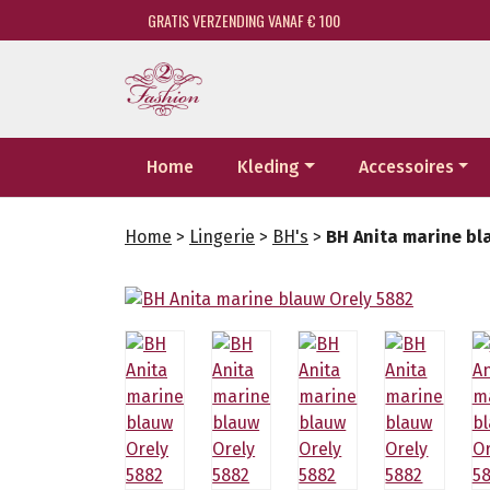
GRATIS VERZENDING VANAF € 100
Home
Kleding
Accessoires
Home
>
Lingerie
>
BH's
>
BH Anita marine bl