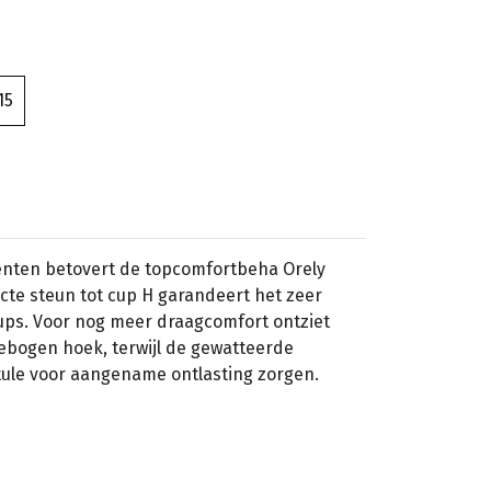
15
nten betovert de topcomfortbeha Orely
ecte steun tot cup H garandeert het zeer
cups. Voor nog meer draagcomfort ontziet
ebogen hoek, terwijl de gewatteerde
ule voor aangename ontlasting zorgen.