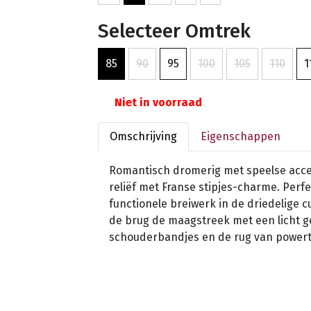
Selecteer Omtrek
85
90
95
100
105
110
1
Niet in voorraad
Omschrijving
Eigenschappen
Romantisch dromerig met speelse acce
reliëf met Franse stipjes-charme. Perf
functionele breiwerk in de driedelige 
de brug de maagstreek met een licht g
schouderbandjes en de rug van powert