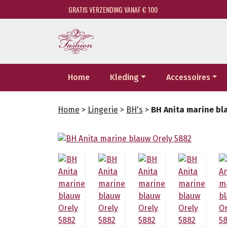
GRATIS VERZENDING VANAF € 100
Home
Kleding
Accessoires
Home
>
Lingerie
>
BH's
>
BH Anita marine bl