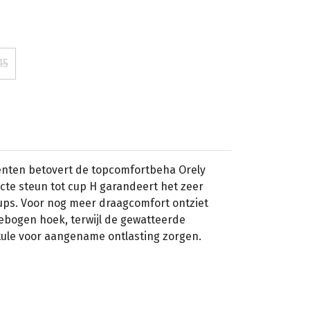
15
nten betovert de topcomfortbeha Orely
ecte steun tot cup H garandeert het zeer
cups. Voor nog meer draagcomfort ontziet
ebogen hoek, terwijl de gewatteerde
ule voor aangename ontlasting zorgen.