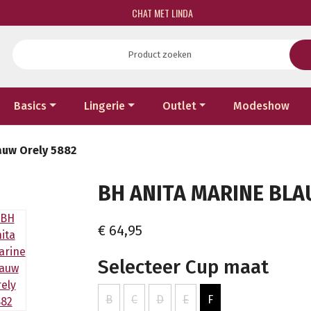
CHAT MET LINDA
Basics
Lingerie
Outlet
Modeshow
auw Orely 5882
BH ANITA MARINE BLAU
€ 64,95
Selecteer Cup maat
B
C
D
E
F