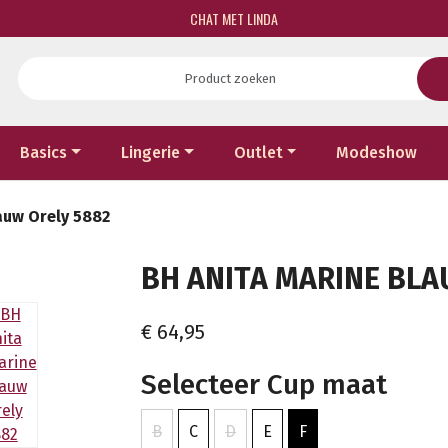
CHAT MET LINDA
Basics
Lingerie
Outlet
Modeshow
auw Orely 5882
BH ANITA MARINE BLAU
€ 64,95
Selecteer Cup maat
B
C
D
E
F