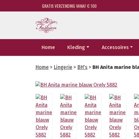
GRATIS VERZENDING VANAF € 100
Home
Kleding
Accessoires
Home
>
Lingerie
>
BH's
>
BH Anita marine bl