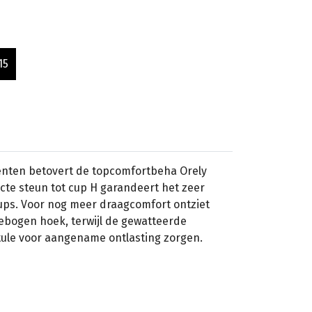
15
nten betovert de topcomfortbeha Orely
ecte steun tot cup H garandeert het zeer
cups. Voor nog meer draagcomfort ontziet
ebogen hoek, terwijl de gewatteerde
ule voor aangename ontlasting zorgen.