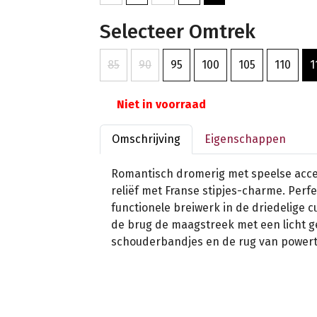
Selecteer Omtrek
85
90
95
100
105
110
1
Niet in voorraad
Omschrijving
Eigenschappen
Romantisch dromerig met speelse acce
reliëf met Franse stipjes-charme. Perf
functionele breiwerk in de driedelige 
de brug de maagstreek met een licht g
schouderbandjes en de rug van powert