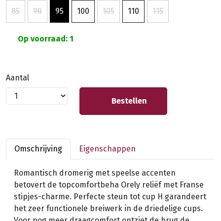
85
90
95
100
105
110
115
Op voorraad: 1
Aantal
Bestellen
Omschrijving
Eigenschappen
Romantisch dromerig met speelse accenten
betovert de topcomfortbeha Orely reliëf met Franse
stipjes-charme. Perfecte steun tot cup H garandeert
het zeer functionele breiwerk in de driedelige cups.
Voor nog meer draagcomfort ontziet de brug de